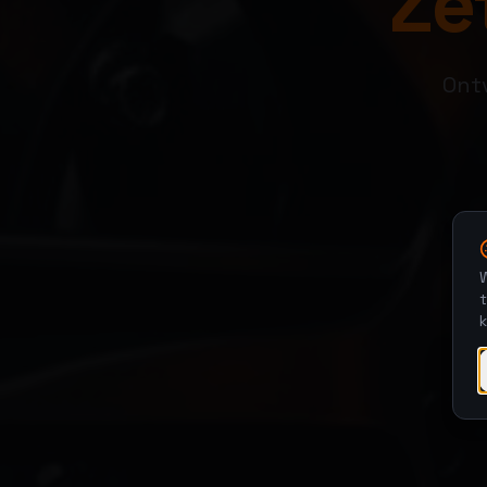
Zet
Ontv
W
t