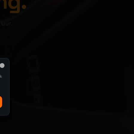
ng.
 uur.
Close
k