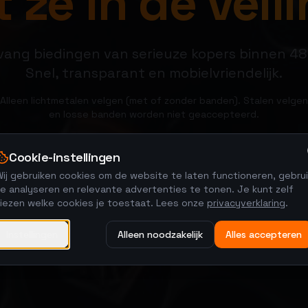
 ze in de veili
ang biedingen van serieuze kopers binnen 48
Snel, transparant en mobielvriendelijk.
Alleen lichtmetalen velgen (met of zonder banden). Stalen velgen
en losse banden worden niet geaccepteerd.
Cookie-instellingen
Verkoop je velgen
Bekijk veilingen
ij gebruiken cookies om de website te laten functioneren, gebrui
e analyseren en relevante advertenties te tonen. Je kunt zelf
kiezen welke cookies je toestaat. Lees onze
privacyverklaring
.
Instellingen
Alleen noodzakelijk
Alles accepteren