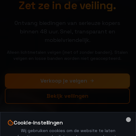
Zet ze in de veiling.
Ontvang biedingen van serieuze kopers
binnen 48 uur. Snel, transparant en
mobielvriendelijk.
Alleen lichtmetalen velgen (met of zonder banden). Stalen
velgen en losse banden worden niet geaccepteerd.
Verkoop je velgen
Bekijk veilingen
Cookie-instellingen
Clo
Wij gebruiken cookies om de website te laten