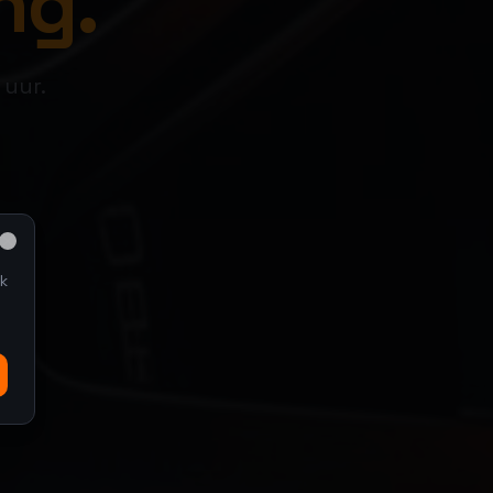
ng.
 uur.
Close
k