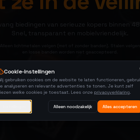
 ze in de veili
ang biedingen van serieuze kopers binnen 48
Snel, transparant en mobielvriendelijk.
Alleen lichtmetalen velgen (met of zonder banden). Stalen velgen
en losse banden worden niet geaccepteerd.
Cookie-instellingen
Verkoop je velgen
Bekijk veilingen
ij gebruiken cookies om de website te laten functioneren, gebrui
e analyseren en relevante advertenties te tonen. Je kunt zelf
kiezen welke cookies je toestaat. Lees onze
privacyverklaring
.
Instellingen
Alleen noodzakelijk
Alles accepteren