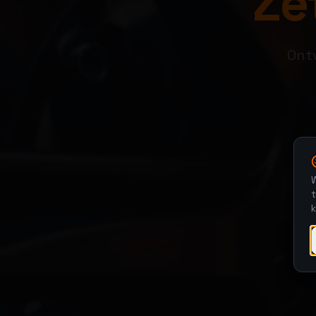
Zet
Ontv
W
t