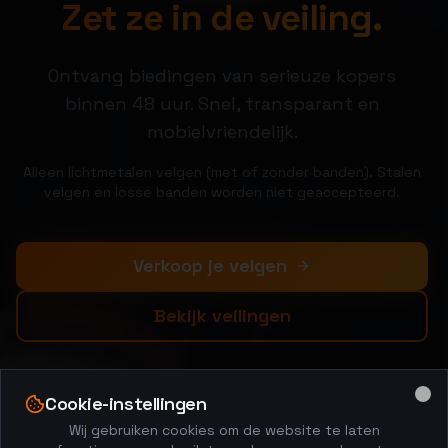
Zet ze in de veiling.
Ontvang biedingen van serieuze kopers
binnen 48 uur. Snel, transparant en
mobielvriendelijk.
Alleen lichtmetalen velgen (met of zonder banden). Stalen
velgen en losse banden worden niet geaccepteerd.
Verkoop je velgen
Bekijk veilingen
Cookie-instellingen
Clo
Wij gebruiken cookies om de website te laten