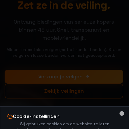
Zet ze in de veiling.
Ontvang biedingen van serieuze kopers
binnen 48 uur. Snel, transparant en
mobielvriendelijk.
Alleen lichtmetalen velgen (met of zonder banden). Stalen
velgen en losse banden worden niet geaccepteerd.
Verkoop je velgen
Bekijk veilingen
Cookie-instellingen
Clo
Wij gebruiken cookies om de website te laten