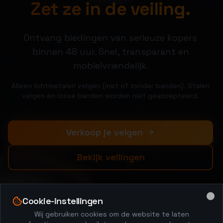
Zet ze in de veiling.
Ontvang biedingen van serieuze kopers
binnen 48 uur. Snel, transparant en
mobielvriendelijk.
Alleen lichtmetalen velgen (met of zonder banden). Stalen
velgen en losse banden worden niet geaccepteerd.
Verkoop je velgen
Bekijk veilingen
Cookie-instellingen
Clo
Wij gebruiken cookies om de website te laten