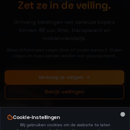
Zet ze in de veiling.
Ontvang biedingen van serieuze kopers
binnen 48 uur. Snel, transparant en
mobielvriendelijk.
Alleen lichtmetalen velgen (met of zonder banden). Stalen
velgen en losse banden worden niet geaccepteerd.
Verkoop je velgen
Bekijk veilingen
Cookie-instellingen
Clo
Wij gebruiken cookies om de website te laten