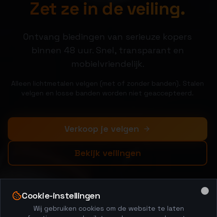
Zet ze in de veiling.
Ontvang biedingen van serieuze kopers
binnen 48 uur. Snel, transparant en
mobielvriendelijk.
Alleen lichtmetalen velgen (met of zonder banden). Stalen
velgen en losse banden worden niet geaccepteerd.
Verkoop je velgen
Bekijk veilingen
Cookie-instellingen
Clo
Wij gebruiken cookies om de website te laten