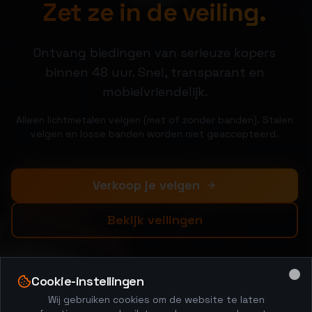
Zet ze in de veiling.
Ontvang biedingen van serieuze kopers
binnen 48 uur. Snel, transparant en
mobielvriendelijk.
Alleen lichtmetalen velgen (met of zonder banden). Stalen
velgen en losse banden worden niet geaccepteerd.
Verkoop je velgen
Bekijk veilingen
Cookie-instellingen
Clo
Wij gebruiken cookies om de website te laten