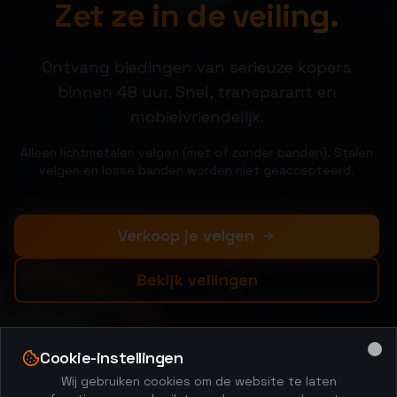
Zet ze in de veiling.
Ontvang biedingen van serieuze kopers
binnen 48 uur. Snel, transparant en
mobielvriendelijk.
Alleen lichtmetalen velgen (met of zonder banden). Stalen
velgen en losse banden worden niet geaccepteerd.
Verkoop je velgen
Bekijk veilingen
Cookie-instellingen
Clo
Wij gebruiken cookies om de website te laten