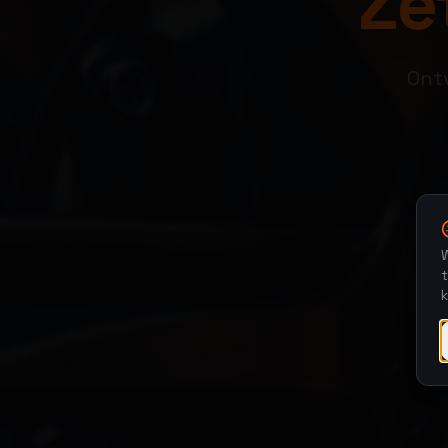
Zet
Ontv
W
t