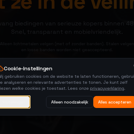
 ze in de veili
ang biedingen van serieuze kopers binnen 48
Snel, transparant en mobielvriendelijk.
Alleen lichtmetalen velgen (met of zonder banden). Stalen velgen
en losse banden worden niet geaccepteerd.
Cookie-instellingen
Verkoop je velgen
Bekijk veilingen
ij gebruiken cookies om de website te laten functioneren, gebrui
e analyseren en relevante advertenties te tonen. Je kunt zelf
kiezen welke cookies je toestaat. Lees onze
privacyverklaring
.
Instellingen
Alleen noodzakelijk
Alles accepteren