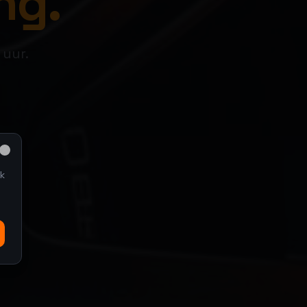
ng.
 uur.
Close
k