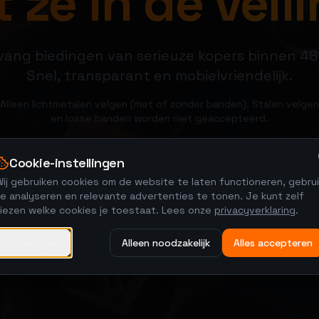
 ze in de veili
ang biedingen van serieuze kopers binnen 48
Snel, transparant en mobielvriendelijk.
Alleen lichtmetalen velgen (met of zonder banden). Stalen velgen
en losse banden worden niet geaccepteerd.
Cookie-instellingen
Verkoop je velgen
Bekijk veilingen
ij gebruiken cookies om de website te laten functioneren, gebrui
e analyseren en relevante advertenties te tonen. Je kunt zelf
kiezen welke cookies je toestaat. Lees onze
privacyverklaring
.
Instellingen
Alleen noodzakelijk
Alles accepteren