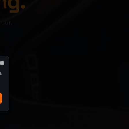
ng.
 uur.
Close
k