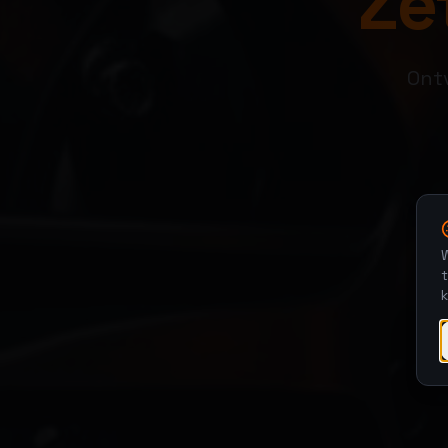
Zet
Ontv
W
t