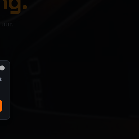
ng.
 uur.
Close
k