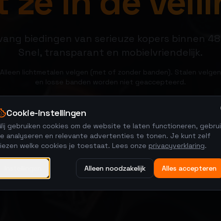
 ze in de veili
ang biedingen van serieuze kopers binnen 48
Snel, transparant en mobielvriendelijk.
Alleen lichtmetalen velgen (met of zonder banden). Stalen velgen
en losse banden worden niet geaccepteerd.
Cookie-instellingen
Verkoop je velgen
Bekijk veilingen
ij gebruiken cookies om de website te laten functioneren, gebrui
e analyseren en relevante advertenties te tonen. Je kunt zelf
kiezen welke cookies je toestaat. Lees onze
privacyverklaring
.
Instellingen
Alleen noodzakelijk
Alles accepteren