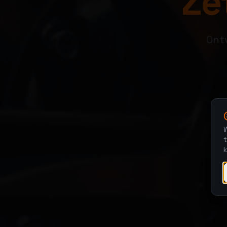
Zet
Ontv
W
t