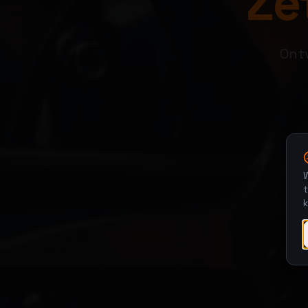
Zet
Ontv
W
t