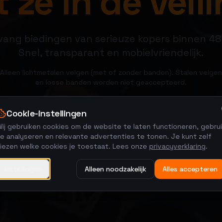
 ze in de veili
ang biedingen van serieuze kopers binnen 48
Snel, transparant en mobielvriendelijk.
Alleen lichtmetalen velgen (met of zonder banden). Stalen velgen
en losse banden worden niet geaccepteerd.
Cookie-instellingen
Verkoop je velgen
Bekijk veilingen
ij gebruiken cookies om de website te laten functioneren, gebrui
e analyseren en relevante advertenties te tonen. Je kunt zelf
kiezen welke cookies je toestaat. Lees onze
privacyverklaring
.
Instellingen
Alleen noodzakelijk
Alles accepteren