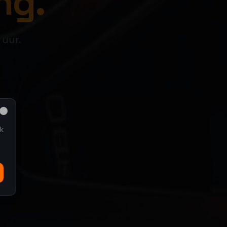
ng.
 uur.
Close
k