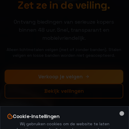
Zet ze in de veiling.
Ontvang biedingen van serieuze kopers
binnen 48 uur. Snel, transparant en
mobielvriendelijk.
Alleen lichtmetalen velgen (met of zonder banden). Stalen
velgen en losse banden worden niet geaccepteerd.
Verkoop je velgen
Bekijk veilingen
Cookie-instellingen
Clo
Wij gebruiken cookies om de website te laten