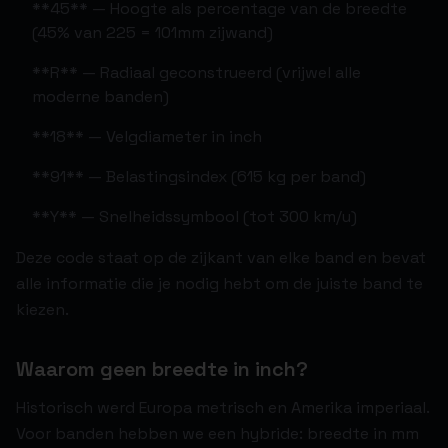
**45** — Hoogte als percentage van de breedte
(45% van 225 = 101mm zijwand)
**R** — Radiaal geconstrueerd (vrijwel alle
moderne banden)
**18** — Velgdiameter in inch
**91** — Belastingsindex (615 kg per band)
**Y** — Snelheidssymbool (tot 300 km/u)
Deze code staat op de zijkant van elke band en bevat
alle informatie die je nodig hebt om de juiste band te
kiezen.
Waarom geen breedte in inch?
Historisch werd Europa metrisch en Amerika imperiaal.
Voor banden hebben we een hybride: breedte in mm