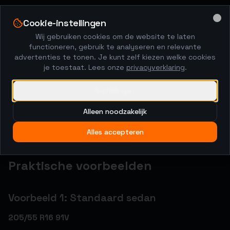
**Traction** (AA, A, B, C): Grip op nat
Cookie-instellingen
Clo
**Temperature** (A, B, C): Hittebestendigheid
Wij gebruiken cookies om de website te laten
functioneren, gebruik te analyseren en relevante
advertenties te tonen. Je kunt zelf kiezen welke cookies
Run-flat aanduiding
je toestaat. Lees onze
privacyverklaring
.
**RFT, ROF, RSC**: Run-flat technologie, kan met
Instellingen
platte band 80 km doorrijden
Alleen noodzakelijk
**★** (BMW), **MO** (Mercedes), **AO** (Audi):
OEM-banden voor specifiek merk
Alles accepteren
Praktische voorbeelden
Voorbeeld 1: Standaard sedan
205/55 R16 91V