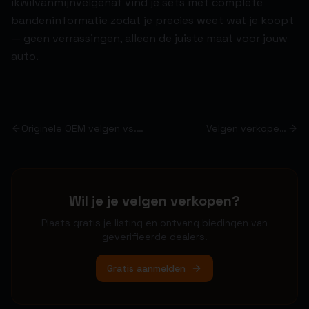
ikwilvanmijnvelgenaf vind je sets met complete
bandeninformatie zodat je precies weet wat je koopt
— geen verrassingen, alleen de juiste maat voor jouw
auto.
Originele OEM velgen vs.
Velgen verkopen:
replica's: het eerlijke
veilingplatform vs.
verhaal
Marktplaats — wat levert
meer op?
Wil je je velgen verkopen?
Plaats gratis je listing en ontvang biedingen van
geverifieerde dealers.
Gratis aanmelden