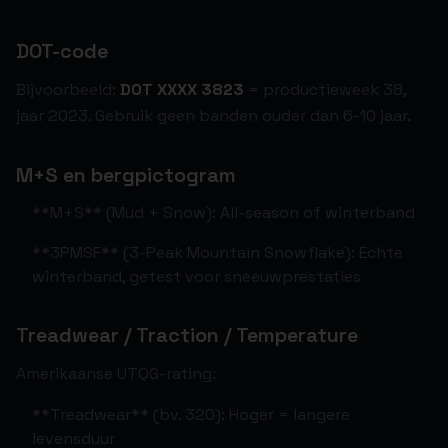
DOT-code
Bijvoorbeeld:
DOT XXXX 3823
= productieweek 38,
jaar 2023. Gebruik geen banden ouder dan 6-10 jaar.
M+S en bergpictogram
**M+S** (Mud + Snow): All-season of winterband
**3PMSF** (3-Peak Mountain Snowflake): Echte
winterband, getest voor sneeuwprestaties
Treadwear / Traction / Temperature
Amerikaanse UTQG-rating:
**Treadwear** (bv. 320): Hoger = langere
levensduur