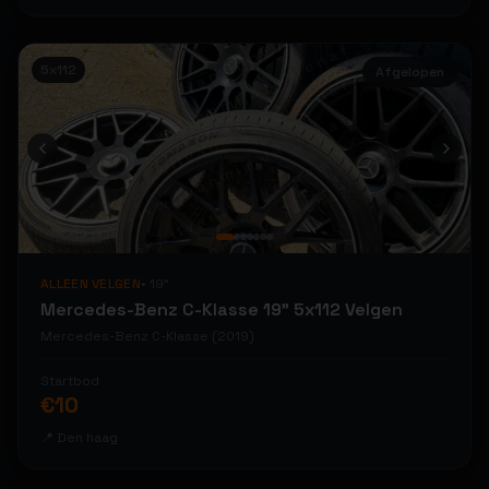
ikwilvanmijnvelgenaf
ikwilvanmijnvelgenaf
ikwilvanmijnvelgenaf
ikwilvanmijnvelgenaf
ikwilvanmijnvelgenaf
5x112
Afgelopen
ikwilvanmijnvelgenaf
ikwilvanmijnvelgenaf
ikwilvanmijnvelgenaf
ikwilvanmijnvelgenaf
ikwilvanmijnvelgenaf
ikwilvanmijnvelgenaf
ikwilvanmijnvelgenaf
ikwilvanmijnvelgenaf
ikwilvanmijnvelgenaf
ikwilvanmijnvelgenaf
ikwilvanmijnvelgenaf
ikwilvanmijnvelgenaf
ALLEEN VELGEN
•
19
"
ikwilvanmijnvelgenaf
ikwilvanmijnvelgenaf
Mercedes-Benz C-Klasse 19" 5x112 Velgen
ikwilvanmijnvelgenaf
ikwilvanmijnvelgenaf
Mercedes-Benz
C-Klasse
(2019)
ikwilvanmijnvelgenaf
ikwilvanmijnvelgenaf
Startbod
ikwilvanmijnvelgenaf
ikwilvanmijnvelgenaf
€
10
ikwilvanmijnvelgenaf
ikwilvanmijnvelgenaf
📍
Den haag