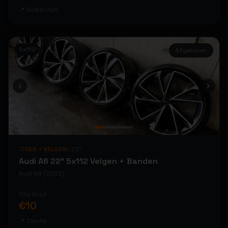
📍
Rotterdam
ikwilvanmijnvelgenaf
ikwilvanmijnvelgenaf
5x112
Afgelopen
ikwilvanmijnvelgenaf
ikwilvanmijnvelgenaf
ikwilvanmijnvelgenaf
ikwilvanmijnvelgenaf
ikwilvanmijnvelgenaf
ikwilvanmijnvelgenaf
TIRES + VELGEN
•
22
"
ikwilvanmijnvelgenaf
Audi A6 22" 5x112 Velgen + Banden
ikwilvanmijnvelgenaf
Audi
A6
(2022)
ikwilvanmijnvelgenaf
Startbod
ikwilvanmijnvelgenaf
€
10
📍
Zwolle