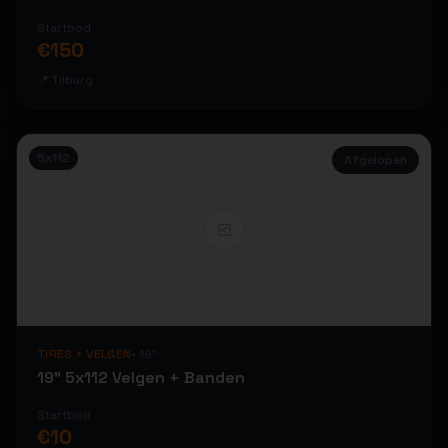
ikwilvanmijnvelgenaf
ikwilvanmijnvelgenaf
Startbod
ikwilvanmijnvelgenaf
€
150
ikwilvanmijnvelgenaf
📍
Tilburg
ikwilvanmijnvelgenaf
ikwilvanmijnvelgenaf
5x112
Afgelopen
ikwilvanmijnvelgenaf
ikwilvanmijnvelgenaf
ikwilvanmijnvelgenaf
ikwilvanmijnvelgenaf
ikwilvanmijnvelgenaf
ikwilvanmijnvelgenaf
TIRES + VELGEN
•
19
"
ikwilvanmijnvelgenaf
19" 5x112 Velgen + Banden
Startbod
€
10