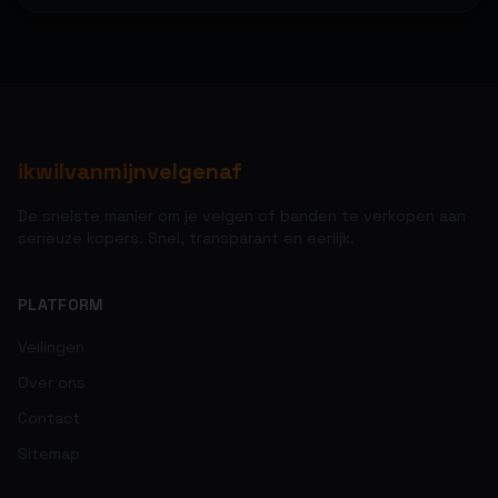
ikwilvanmijnvelgenaf
ikwilvanmijnvelgenaf
ikwilvanmijnvelgenaf
ikwilvanmijnvelgenaf
ikwilvanmijnvelgenaf
ikwilvanmijnvelgenaf
ikwilvanmijnvelgenaf
ikwilvanmijnvelgenaf
ikwilvanmijnvelgenaf
ikwilvanmijnvelgenaf
ikwilvanmijnvelgenaf
ikwilvanmijnvelgenaf
ikwilvanmijnvelgenaf
De snelste manier om je velgen of banden te verkopen aan
ikwilvanmijnvelgenaf
serieuze kopers. Snel, transparant en eerlijk.
ikwilvanmijnvelgenaf
ikwilvanmijnvelgenaf
PLATFORM
ikwilvanmijnvelgenaf
Veilingen
ikwilvanmijnvelgenaf
Over ons
ikwilvanmijnvelgenaf
Contact
Sitemap