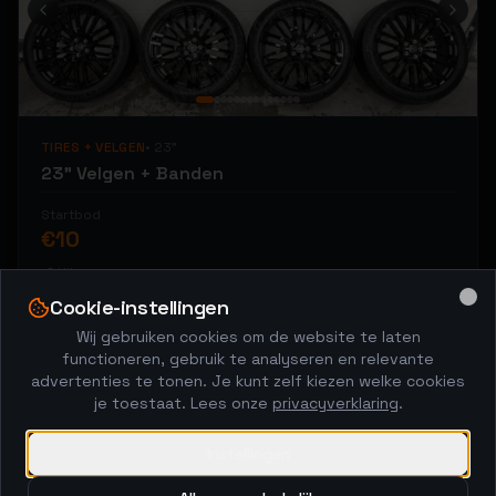
ikwilvanmijnvelgenaf
ikwilvanmijnvelgenaf
ikwilvanmijnvelgenaf
ikwilvanmijnvelgenaf
ikwilvanmijnvelgenaf
ikwilvanmijnvelgenaf
ikwilvanmijnvelgenaf
ikwilvanmijnvelgenaf
ikwilvanmijnvelgenaf
ikwilvanmijnvelgenaf
ikwilvanmijnvelgenaf
ikwilvanmijnvelgenaf
ikwilvanmijnvelgenaf
ikwilvanmijnvelgenaf
ikwilvanmijnvelgenaf
ikwilvanmijnvelgenaf
TIRES + VELGEN
•
23
"
ikwilvanmijnvelgenaf
ikwilvanmijnvelgenaf
ikwilvanmijnvelgenaf
23" Velgen + Banden
ikwilvanmijnvelgenaf
ikwilvanmijnvelgenaf
ikwilvanmijnvelgenaf
Startbod
ikwilvanmijnvelgenaf
ikwilvanmijnvelgenaf
ikwilvanmijnvelgenaf
€
10
ikwilvanmijnvelgenaf
ikwilvanmijnvelgenaf
ikwilvanmijnvelgenaf
📍
Hilversum
ikwilvanmijnvelgenaf
ikwilvanmijnvelgenaf
ikwilvanmijnvelgenaf
ikwilvanmijnvelgenaf
Cookie-instellingen
Clo
ikwilvanmijnvelgenaf
ikwilvanmijnvelgenaf
ikwilvanmijnvelgenaf
ikwilvanmijnvelgenaf
Wij gebruiken cookies om de website te laten
functioneren, gebruik te analyseren en relevante
5x120
Afgelopen
ikwilvanmijnvelgenaf
ikwilvanmijnvelgenaf
ikwilvanmijnvelgenaf
ikwilvanmijnvelgenaf
advertenties te tonen. Je kunt zelf kiezen welke cookies
ikwilvanmijnvelgenaf
je toestaat. Lees onze
privacyverklaring
.
ikwilvanmijnvelgenaf
ikwilvanmijnvelgenaf
ikwilvanmijnvelgenaf
ikwilvanmijnvelgenaf
ikwilvanmijnvelgenaf
Instellingen