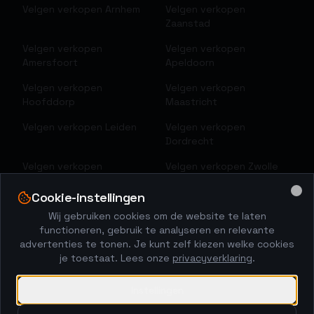
Velgen verkopen
Arnhem
Velgen verkopen
Zaanstad
Velgen verkopen
Velgen verkopen
Amersfoort
Apeldoorn
Velgen verkopen
Velgen verkopen
Hoofddorp
Maastricht
Velgen verkopen
Leiden
Velgen verkopen
Dordrecht
Velgen verkopen
Velgen verkopen
Zwolle
Zoetermeer
Cookie-instellingen
Clo
Velgen verkopen
Velgen verkopen
Delft
Wij gebruiken cookies om de website te laten
Deventer
functioneren, gebruik te analyseren en relevante
advertenties te tonen. Je kunt zelf kiezen welke cookies
Velgen verkopen
Alkmaar
Velgen verkopen
je toestaat. Lees onze
privacyverklaring
.
Leeuwarden
Velgen verkopen
Venlo
Velgen verkopen
Emmen
Instellingen
Velgen verkopen
Sittard
Velgen verkopen
Helmond