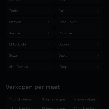
Tesla
Fiat
Citroën
Land Rover
Jaguar
Porsche
Mitsubishi
Subaru
Suzuki
Dacia
Alfa Romeo
Jeep
Verkopen per maat
15
inch velgen
16
inch velgen
17
inch velgen
18
inch velgen
19
inch velgen
20
inch velgen