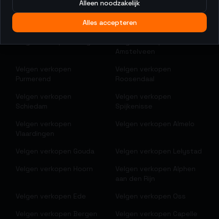
Alleen noodzakelijk
Velgen verkopen
Heerlen
Velgen verkopen
Alles accepteren
Hilversum
Velgen verkopen
Hengelo
Velgen verkopen
Amstelveen
Velgen verkopen
Velgen verkopen
Purmerend
Roosendaal
Velgen verkopen
Velgen verkopen
Schiedam
Spijkenisse
Velgen verkopen
Velgen verkopen
Almelo
Vlaardingen
Velgen verkopen
Gouda
Velgen verkopen
Lelystad
Velgen verkopen
Hoorn
Velgen verkopen
Alphen
aan den Rijn
Velgen verkopen
Ede
Velgen verkopen
Oss
Velgen verkopen
Bergen
Velgen verkopen
Capelle