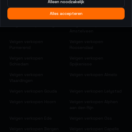
Alleen noodzakelijk
Velgen verkopen
Heerlen
Velgen verkopen
Alles accepteren
Hilversum
Velgen verkopen
Hengelo
Velgen verkopen
Amstelveen
Velgen verkopen
Velgen verkopen
Purmerend
Roosendaal
Velgen verkopen
Velgen verkopen
Schiedam
Spijkenisse
Velgen verkopen
Velgen verkopen
Almelo
Vlaardingen
Velgen verkopen
Gouda
Velgen verkopen
Lelystad
Velgen verkopen
Hoorn
Velgen verkopen
Alphen
aan den Rijn
Velgen verkopen
Ede
Velgen verkopen
Oss
Velgen verkopen
Bergen
Velgen verkopen
Capelle