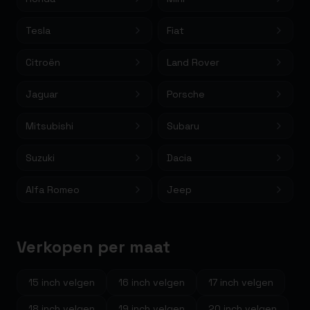
Tesla
Fiat
Citroën
Land Rover
Jaguar
Porsche
Mitsubishi
Subaru
Suzuki
Dacia
Alfa Romeo
Jeep
Verkopen per maat
15
inch velgen
16
inch velgen
17
inch velgen
18
inch velgen
19
inch velgen
20
inch velgen