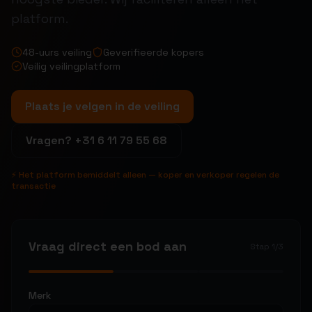
platform.
48-uurs veiling
Geverifieerde kopers
Veilig veilingplatform
Plaats je velgen in de veiling
Vragen?
+31 6 11 79 55 68
⚡ Het platform bemiddelt alleen — koper en verkoper regelen de
transactie
Vraag direct een bod aan
Stap
1
/
3
Merk