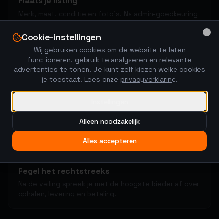
Plaats je listing
Merk, maat, conditie en foto's. Na admin-goedkeuring
start de veiling.
Cookie-instellingen
Clo
Wij gebruiken cookies om de website te laten
functioneren, gebruik te analyseren en relevante
2
advertenties te tonen. Je kunt zelf kiezen welke cookies
je toestaat. Lees onze
privacyverklaring
.
Kopers brengen biedingen uit
48-uurs veiling met anti-sniping. De markt bepaalt de
Instellingen
prijs.
Alleen noodzakelijk
Alles accepteren
3
Regel het rechtstreeks
Na de veiling spreek je met de hoogste bieder af over
ophalen, levering en betaling.