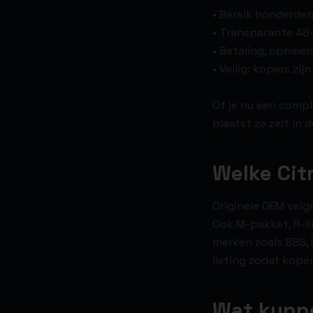
• Bereik honderden
• Transparante 48-
• Betaling, ophale
• Veilig: kopers zi
Of je nu een comp
plaatst ze zelf in
Welke Cit
Originele OEM velg
Ook M-pakket, R-li
merken zoals BBS, 
listing zodat kope
Wat kunne