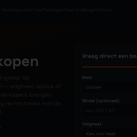
Home
Hoe werkt het?
Veilingen
Over ons
Blogs
Contact
rkopen
Vraag direct een b
A-groep. Op
Merk
 — origineel, replica of
Citroën
erde kopers brengen
Model (optioneel)
ring rechtstreeks met de
m.
Velgmaat
m
Kies inch maat