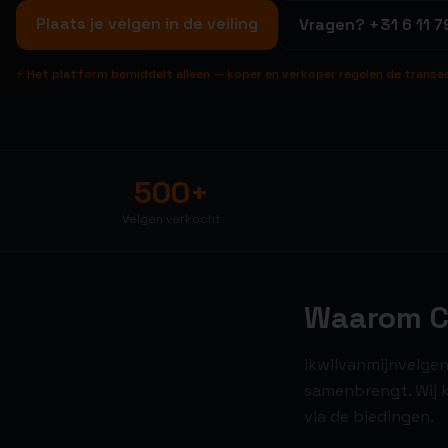
Plaats je velgen in de veiling
Vragen?
+31 6 11 7
⚡ Het platform bemiddelt alleen — koper en verkoper regelen de transa
500+
Velgen verkocht
Waarom Ci
ikwilvanmijnvelgen
samenbrengt. Wij k
via de biedingen.