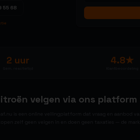
9 55 68
ctie
2 uur
4.8★
Gem. reactietijd
Klantbeoordeling
troën velgen via ons platform 
af.nu is een online veilingplatform dat vraag en aanbod va
open zelf geen velgen in en doen geen taxaties — de markt