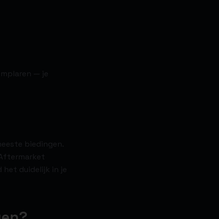
emplaren — je
meeste biedingen.
. Aftermarket
et duidelijk in je
gen?