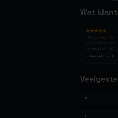
Wat klan
"
Binnen een uur 
de volgende dag
opgehaald. Top.
"
—
Mark uit Utrecht
Veelgeste