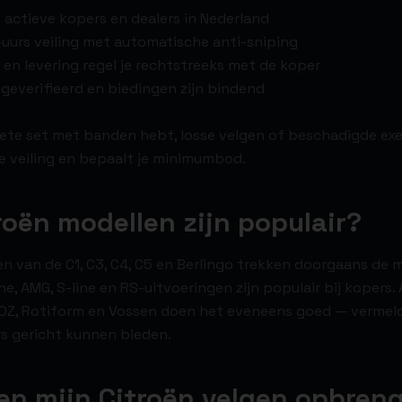
 actieve kopers en dealers in Nederland
uurs veiling met automatische anti-sniping
n en levering regel je rechtstreeks met de koper
jn geverifieerd en biedingen zijn bindend
lete set met banden hebt, losse velgen of beschadigde ex
 de veiling en bepaalt je minimumbod.
roën modellen zijn populair?
en van de C1, C3, C4, C5 en Berlingo trekken doorgaans de 
ne, AMG, S-line en RS-uitvoeringen zijn populair bij kopers
OZ, Rotiform en Vossen doen het eveneens goed — vermeld h
rs gericht kunnen bieden.
n mijn Citroën velgen opbren