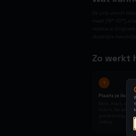
De prijs wordt bep
maat (15"-22"), st
replica is. Origin
duidelijke beschri
Zo werkt 
1
Plaats je listing
W
t
Merk, maat, condi
foto's. Na admin-
goedkeuring star
veiling.