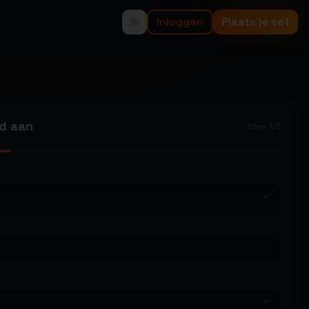
Inloggen
Plaats je set
od aan
Stap
1
/
3