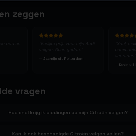
ten zeggen
een bod en
"
Eerlijke prijs voor mijn Audi
"
Snel, makk
velgen. Geen gedoe.
"
communica
aanrader.
"
—
Jasmijn uit Rotterdam
—
Kevin uit
lde vragen
Hoe snel krijg ik biedingen op mijn Citroën velgen?
Kan ik ook beschadigde Citroën velgen veilen?