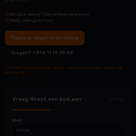
48-uurs veiling
Geverifieerde kopers
Veilig veilingplatform
Plaats je velgen in de veiling
Vragen?
+31 6 11 79 55 68
⚡ Het platform bemiddelt alleen — koper en verkoper regelen de
transactie
Vraag direct een bod aan
Stap
1
/
3
Merk
Honda