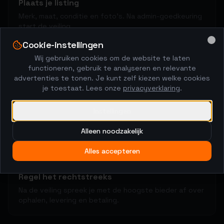
Plaats je listing
Merk, maat, conditie en foto's. Na admin-goedkeuring
start de veiling.
Cookie-instellingen
Clo
Wij gebruiken cookies om de website te laten
2
functioneren, gebruik te analyseren en relevante
advertenties te tonen. Je kunt zelf kiezen welke cookies
je toestaat. Lees onze
privacyverklaring
.
Kopers brengen biedingen uit
48-uurs veiling met anti-sniping. De markt bepaalt de
Instellingen
prijs.
Alleen noodzakelijk
Alles accepteren
3
Regel het rechtstreeks
Na de veiling spreek je met de hoogste bieder af over
ophalen, levering en betaling.