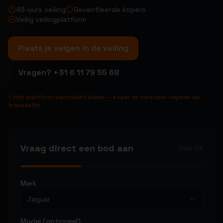
48-uurs veiling
Geverifieerde kopers
Veilig veilingplatform
Plaats je velgen in de veiling
Vragen?
+31 6 11 79 55 68
⚡ Het platform bemiddelt alleen — koper en verkoper regelen de
transactie
Vraag direct een bod aan
Stap
1
/
3
Merk
Jaguar
Model (optioneel)