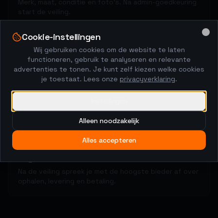
Merk, maat, conditie en foto's. Na admin-goedkeuring
start de veiling.
Cookie-instellingen
Clo
Wij gebruiken cookies om de website te laten
2
functioneren, gebruik te analyseren en relevante
advertenties te tonen. Je kunt zelf kiezen welke cookies
Kopers brengen biedingen uit
je toestaat. Lees onze
privacyverklaring
.
48-uurs veiling met anti-sniping. De markt bepaalt de
prijs.
Instellingen
Alleen noodzakelijk
3
Alles accepteren
Regel het rechtstreeks
Na de veiling spreek je met de hoogste bieder af over
ophalen, levering en betaling.