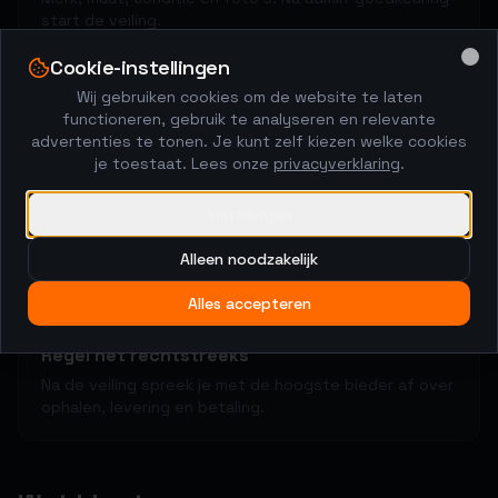
start de veiling.
Cookie-instellingen
Clo
Wij gebruiken cookies om de website te laten
2
functioneren, gebruik te analyseren en relevante
advertenties te tonen. Je kunt zelf kiezen welke cookies
Kopers brengen biedingen uit
je toestaat. Lees onze
privacyverklaring
.
48-uurs veiling met anti-sniping. De markt bepaalt de
prijs.
Instellingen
Alleen noodzakelijk
Alles accepteren
3
Regel het rechtstreeks
Na de veiling spreek je met de hoogste bieder af over
ophalen, levering en betaling.