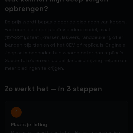
opbrengen?
De prijs wordt bepaald door de biedingen van kopers.
Factoren die de prijs beïnvloeden: model, maat
(15"-22"), staat (krassen, lakwerk, randdeuken), of er
banden bijzitten en of het OEM of replica is. Originele
Jeep sets behouden hun waarde beter dan replica's.
Goede foto's en een duidelijke beschrijving helpen om
meer biedingen te krijgen.
Zo werkt het — in 3 stappen
1
Plaats je listing
Merk, maat, conditie en foto's. Na admin-goedkeuring