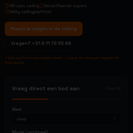
48-uurs veiling
Geverifieerde kopers
Veilig veilingplatform
Plaats je velgen in de veiling
Vragen?
+31 6 11 79 55 68
⚡ Het platform bemiddelt alleen — koper en verkoper regelen de
transactie
Vraag direct een bod aan
Stap
1
/
3
Merk
Jeep
Model (optioneel)