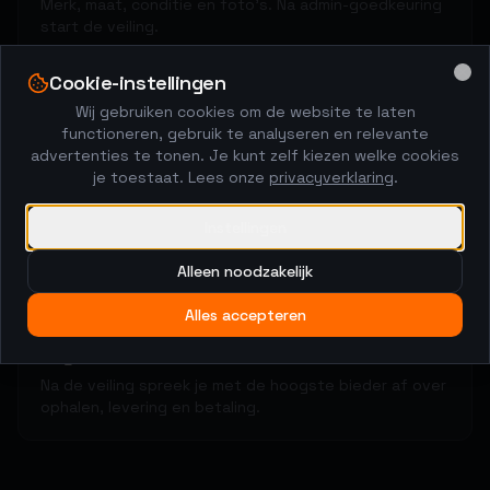
Merk, maat, conditie en foto's. Na admin-goedkeuring
start de veiling.
Cookie-instellingen
Clo
Wij gebruiken cookies om de website te laten
2
functioneren, gebruik te analyseren en relevante
advertenties te tonen. Je kunt zelf kiezen welke cookies
Kopers brengen biedingen uit
je toestaat. Lees onze
privacyverklaring
.
48-uurs veiling met anti-sniping. De markt bepaalt de
prijs.
Instellingen
Alleen noodzakelijk
3
Alles accepteren
Regel het rechtstreeks
Na de veiling spreek je met de hoogste bieder af over
ophalen, levering en betaling.