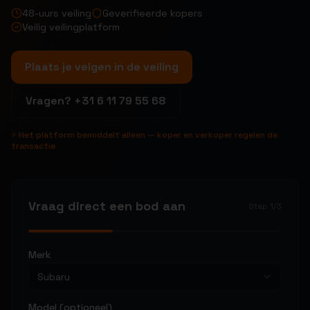
48-uurs veiling
Geverifieerde kopers
Veilig veilingplatform
Plaats je velgen in de veiling
Vragen?
+31 6 11 79 55 68
⚡ Het platform bemiddelt alleen — koper en verkoper regelen de
transactie
Vraag direct een bod aan
Stap
1
/
3
Merk
Subaru
Model (optioneel)