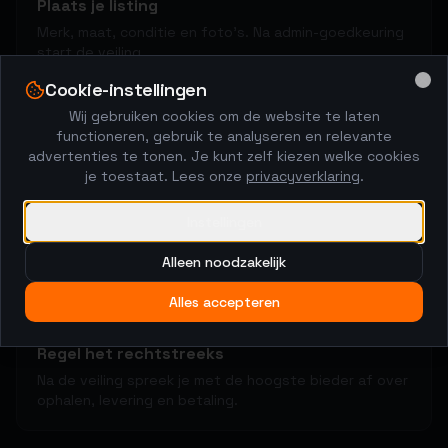
Plaats je listing
Merk, maat, conditie en foto's. Na admin-goedkeuring
start de veiling.
Cookie-instellingen
Clo
Wij gebruiken cookies om de website te laten
2
functioneren, gebruik te analyseren en relevante
advertenties te tonen. Je kunt zelf kiezen welke cookies
je toestaat. Lees onze
privacyverklaring
.
Kopers brengen biedingen uit
48-uurs veiling met anti-sniping. De markt bepaalt de
Instellingen
prijs.
Alleen noodzakelijk
Alles accepteren
3
Regel het rechtstreeks
Na de veiling spreek je met de hoogste bieder af over
ophalen, levering en betaling.