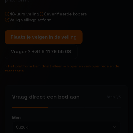
48-uurs veiling
Geverifieerde kopers
Veilig veilingplatform
Plaats je velgen in de veiling
Vragen?
+31 6 11 79 55 68
⚡ Het platform bemiddelt alleen — koper en verkoper regelen de
transactie
Vraag direct een bod aan
Stap
1
/
3
Merk
Suzuki