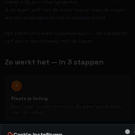
bieder krijg je contactgegevens
4. Je regelt zelf met de koper hoe en waar de velgen
worden opgehaald en hoe er betaald wordt
Het platform is enkel tussenpersoon — de transactie
zelf doe je rechtstreeks met de koper.
Zo werkt het — in 3 stappen
1
Plaats je listing
Merk, maat, conditie en foto's. Na admin-goedkeuring
start de veiling.
Cookie-instellingen