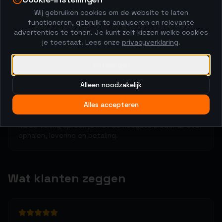
Clo
2
Wij gebruiken cookies om de website te laten
functioneren, gebruik te analyseren en relevante
Kopers brengen biedingen uit
advertenties te tonen. Je kunt zelf kiezen welke cookies
48-uurs veiling met anti-sniping. De markt bepaalt de
je toestaat. Lees onze
privacyverklaring
.
prijs.
Instellingen
Alleen noodzakelijk
3
Alles accepteren
Regel het rechtstreeks
Na de veiling spreek je met de hoogste bieder af over
ophalen, levering en betaling.
Wat klanten zeggen