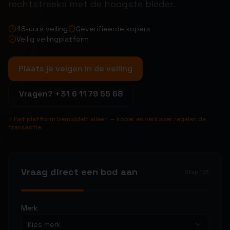
rechtstreeks met de hoogste bieder.
48-uurs veiling
Geverifieerde kopers
Veilig veilingplatform
Plaats je velgen in de veiling
Vragen?
+31 6 11 79 55 68
⚡ Het platform bemiddelt alleen — koper en verkoper regelen de
transactie
Vraag direct een bod aan
Stap
1
/
3
Merk
Kies merk