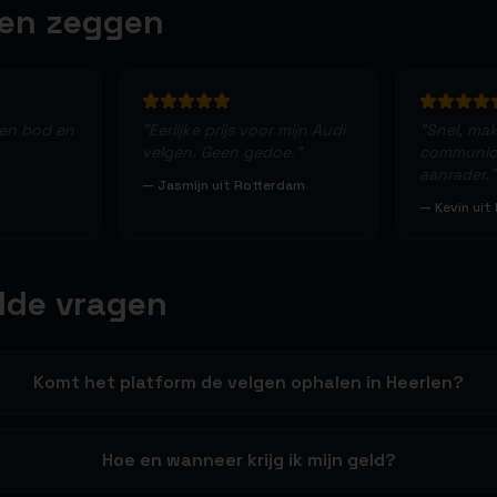
ten zeggen
een bod en
"
Eerlijke prijs voor mijn Audi
"
Snel, makk
velgen. Geen gedoe.
"
communica
aanrader.
"
—
Jasmijn uit Rotterdam
—
Kevin uit
lde vragen
Komt het platform de velgen ophalen in Heerlen?
Hoe en wanneer krijg ik mijn geld?