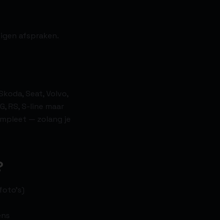
eigen afspraken.
Skoda, Seat, Volvo,
G, RS, S-line maar
mpleet — zolang je
?
foto's)
ens