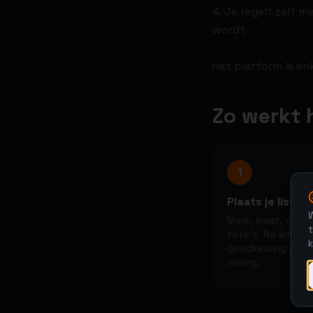
4. Je regelt zelf 
wordt
Het platform is en
Zo werkt 
1
Plaats je listing
W
Merk, maat, condi
t
foto's. Na admin-
goedkeuring star
veiling.