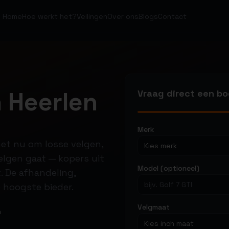
Home
Hoe werkt het?
Veilingen
Over ons
Blogs
Contact
 Heerlen
Vraag direct een b
Merk
 het nu om losse velgen,
Kies merk
lgen gaat — kopers uit
Model (optioneel)
. De afhandeling,
 hoogste bieder.
Velgmaat
m
Kies inch maat