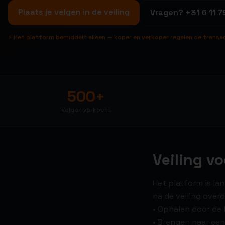
Plaats je velgen in de veiling
Vragen?
+31 6 11 7
⚡ Het platform bemiddelt alleen — koper en verkoper regelen de transa
500+
Velgen verkocht
Veiling v
Het platform is la
na de veiling overd
• Ophalen door de k
• Brengen naar een