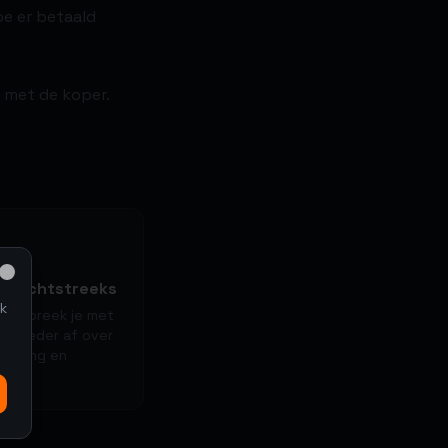
oe er betaald
s met de koper.
t rechtstreeks
Close
k
ing spreek je met
e bieder af over
evering en