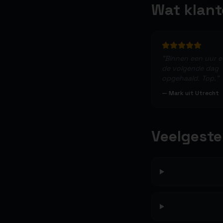
Wat klan
"
Binnen een uur 
de volgende dag
opgehaald. Top.
"
—
Mark uit Utrecht
Veelgeste