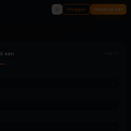
Inloggen
Plaats je set
od aan
Stap
1
/
3