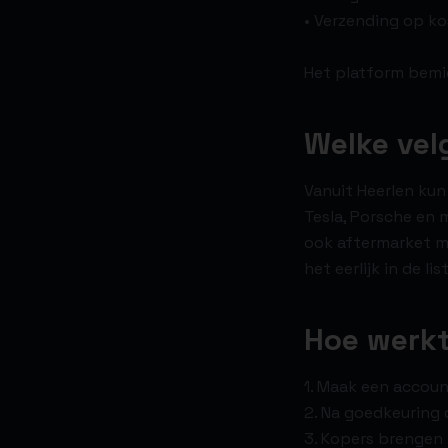
• Verzending op k
Het platform bemid
Welke vel
Vanuit Heerlen kun 
Tesla, Porsche en 
ook aftermarket me
het eerlijk in de l
Hoe werkt
1. Maak een account
2. Na goedkeuring d
3. Kopers brengen 