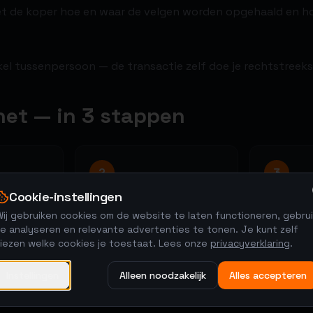
met de koper hoe en waar de velgen worden opgehaald en h
kel tussenpersoon — de transactie zelf doe je rechtstreek
het — in 3 stappen
2
3
Cookie-instellingen
Kopers brengen
Regel he
ij gebruiken cookies om de website te laten functioneren, gebrui
biedingen uit
tie en
Na de veil
e analyseren en relevante advertenties te tonen. Je kunt zelf
de hoogst
48-uurs veiling met anti-
kiezen welke cookies je toestaat. Lees onze
privacyverklaring
.
t de
ophalen, l
sniping. De markt bepaalt
betaling.
de prijs.
Instellingen
Alleen noodzakelijk
Alles accepteren