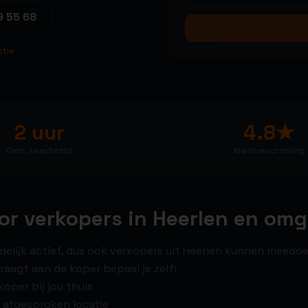
9 55 68
ctie
2 uur
4.8★
Gem. reactietijd
Klantbeoordeling
oor verkopers in Heerlen en om
ndelijk actief, dus ook verkopers uit Heerlen kunnen meedoe
raagt aan de koper bepaal je zelf:
oper bij jou thuis
 afgesproken locatie