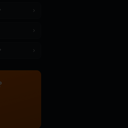
?
?
?