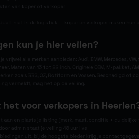
osten van koper of verkoper
delt niet in de logistiek — koper en verkoper maken hun 
gen kun je hier veilen?
je vrijwel alle merken aanbieden: Audi, BMW, Mercedes, VW, 
meer. Maten van 15 tot 22 inch. Originele OEM, M-pakket, AM
rken zoals BBS, OZ, Rotiform en Vossen. Beschadigd of co
isting vermeldt, mag het op de veiling.
 het voor verkopers in Heerlen
 aan en plaats je listing (merk, maat, conditie + duidelijke 
oor admin staat je veiling 48 uur live
biedingen uit; bij de hoogste bieder krijg je contactgegev