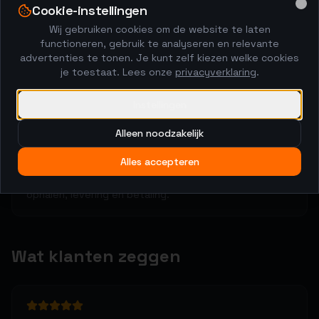
2
Cookie-instellingen
Clo
Wij gebruiken cookies om de website te laten
Kopers brengen biedingen uit
functioneren, gebruik te analyseren en relevante
48-uurs veiling met anti-sniping. De markt bepaalt de
advertenties te tonen. Je kunt zelf kiezen welke cookies
prijs.
je toestaat. Lees onze
privacyverklaring
.
Instellingen
3
Alleen noodzakelijk
Regel het rechtstreeks
Alles accepteren
Na de veiling spreek je met de hoogste bieder af over
ophalen, levering en betaling.
Wat klanten zeggen