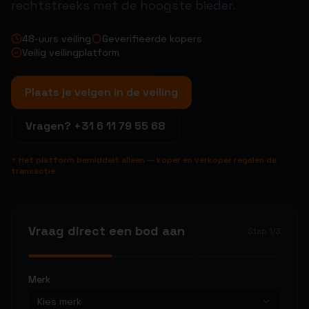
rechtstreeks met de hoogste bieder.
48-uurs veiling
Geverifieerde kopers
Veilig veilingplatform
Plaats je velgen in de veiling
Vragen?
+31 6 11 79 55 68
⚡ Het platform bemiddelt alleen — koper en verkoper regelen de
transactie
Vraag direct een bod aan
Stap
1
/
3
Merk
Kies merk