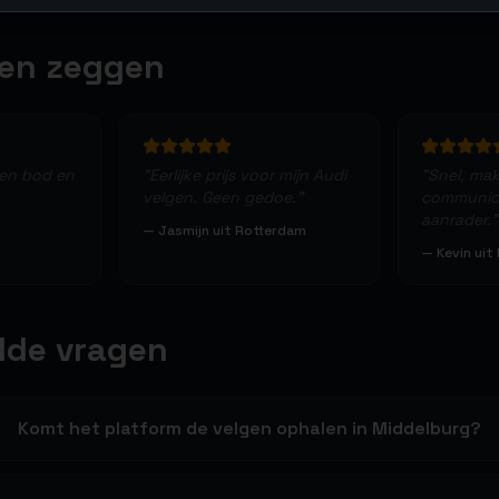
ten zeggen
een bod en
"
Eerlijke prijs voor mijn Audi
"
Snel, makk
velgen. Geen gedoe.
"
communica
aanrader.
"
—
Jasmijn uit Rotterdam
—
Kevin uit
lde vragen
Komt het platform de velgen ophalen in Middelburg?