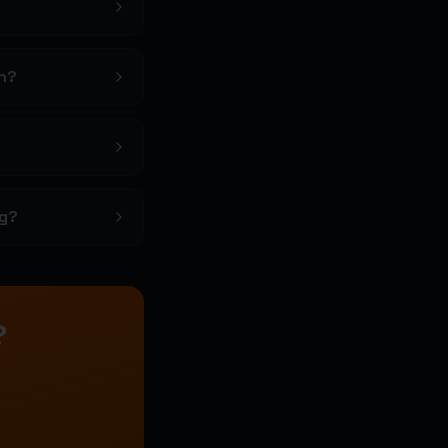
en?
rg?
?