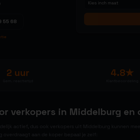
Kies inch maat
m
9 55 68
ctie
2 uur
4.8★
Gem. reactietijd
Klantbeoordeling
oor verkopers in Middelburg en
ndelijk actief, dus ook verkopers uit Middelburg kunnen me
ng overdraagt aan de koper bepaal je zelf: