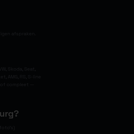
eigen afspraken.
VW, Skoda, Seat,
et, AMG, RS, S-line
d of compleet —
burg?
foto's)