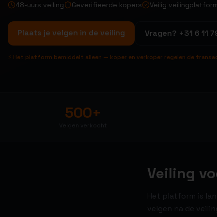
48-uurs veiling
Geverifieerde kopers
Veilig veilingplatfor
Plaats je velgen in de veiling
Vragen?
+31 6 11 7
⚡ Het platform bemiddelt alleen — koper en verkoper regelen de transa
500+
Velgen verkocht
Veiling v
Het platform is la
velgen na de veili