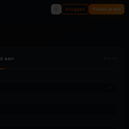
Inloggen
Plaats je set
od aan
Stap
1
/
3