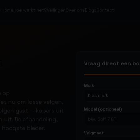
Home
Hoe werkt het?
Veilingen
Over ons
Blogs
Contact
n
Vraag direct een b
Merk
e op
Kies merk
 het nu om losse velgen,
Model (optioneel)
lgen gaat — kopers uit
 uit. De afhandeling,
 hoogste bieder.
Velgmaat