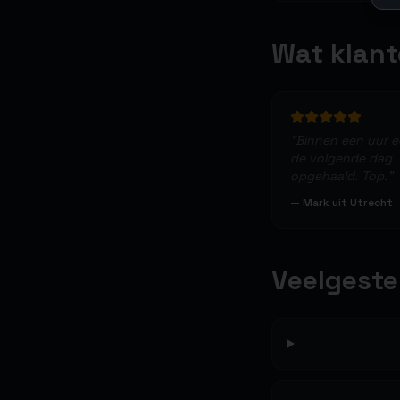
Wat klan
"
Binnen een uur 
de volgende dag
opgehaald. Top.
"
—
Mark uit Utrecht
Veelgeste