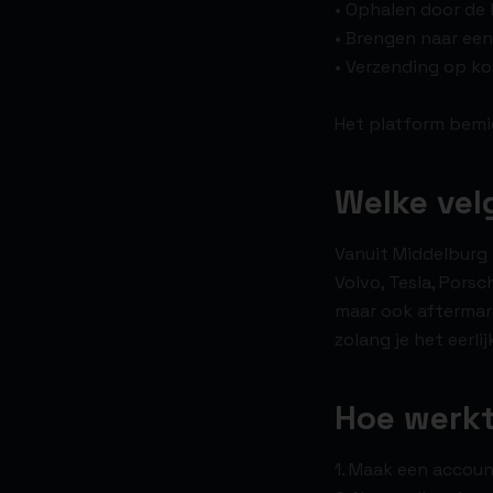
• Ophalen door de k
• Brengen naar een
• Verzending op k
Het platform bemid
Welke vel
Vanuit Middelburg 
Volvo, Tesla, Porsc
maar ook aftermar
zolang je het eerli
Hoe werkt
1. Maak een account