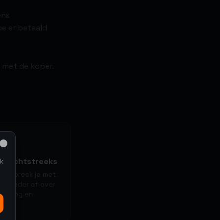
ens
oe er betaald
s met de koper.
Close
t rechtstreeks
k
ing spreek je met
e bieder af over
evering en