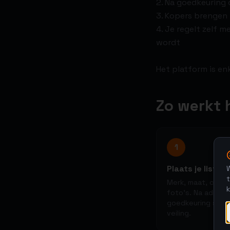
2. Na goedkeuring d
3. Kopers brengen 
4. Je regelt zelf 
wordt
Het platform is en
Zo werkt 
1
Plaats je listing
W
t
Merk, maat, condi
foto's. Na admin-
goedkeuring star
veiling.