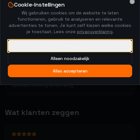
2
Cookie-instellingen
Clo
Wij gebruiken cookies om de website te laten
Kopers brengen biedingen uit
functioneren, gebruik te analyseren en relevante
48-uurs veiling met anti-sniping. De markt bepaalt de
advertenties te tonen. Je kunt zelf kiezen welke cookies
prijs.
je toestaat. Lees onze
privacyverklaring
.
Instellingen
3
Alleen noodzakelijk
Regel het rechtstreeks
Alles accepteren
Na de veiling spreek je met de hoogste bieder af over
ophalen, levering en betaling.
Wat klanten zeggen