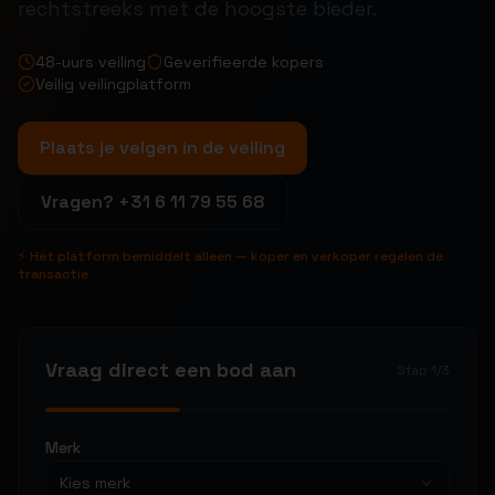
rechtstreeks met de hoogste bieder.
48-uurs veiling
Geverifieerde kopers
Veilig veilingplatform
Plaats je velgen in de veiling
Vragen?
+31 6 11 79 55 68
⚡ Het platform bemiddelt alleen — koper en verkoper regelen de
transactie
Vraag direct een bod aan
Stap
1
/
3
Merk
Kies merk