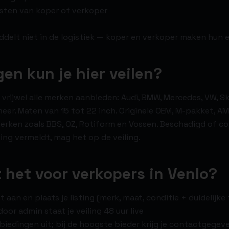
osten van koper of verkoper
delt niet in de logistiek — koper en verkoper maken hun 
gen kun je hier veilen?
 vrijwel alle merken aanbieden: Audi, BMW, Mercedes, VW, Sk
meer. Maten van 15 tot 22 inch. Originele OEM, M-pakket, AM
rken zoals BBS, OZ, Rotiform en Vossen. Beschadigd of co
isting vermeldt, mag het op de veiling.
 het voor verkopers in Venlo?
 aan en plaats je listing (merk, maat, conditie + duidelijke 
oor admin staat je veiling 48 uur live
biedingen uit; bij de hoogste bieder krijg je contactgegev