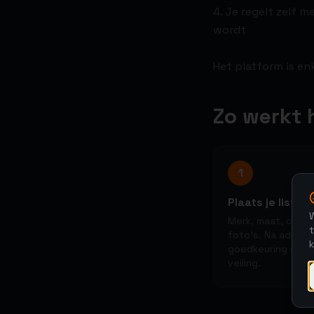
4. Je regelt zelf 
wordt
Het platform is en
Zo werkt 
1
Plaats je listing
W
Merk, maat, condi
t
foto's. Na admin-
goedkeuring star
veiling.