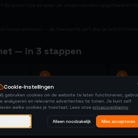
met de koper hoe en waar de velgen worden opgehaald en h
kel tussenpersoon — de transactie zelf doe je rechtstreek
het — in 3 stappen
2
3
Cookie-instellingen
Kopers brengen
Regel he
ij gebruiken cookies om de website te laten functioneren, gebrui
biedingen uit
tie en
Na de veil
e analyseren en relevante advertenties te tonen. Je kunt zelf
de hoogst
48-uurs veiling met anti-
kiezen welke cookies je toestaat. Lees onze
privacyverklaring
.
t de
ophalen, l
sniping. De markt bepaalt
betaling.
de prijs.
Instellingen
Alleen noodzakelijk
Alles accepteren