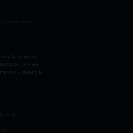
eigen afspraken.
oda, Seat, Volvo,
G, RS, S-line maar
mpleet — zolang je
foto's)
ens