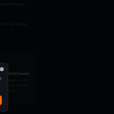
oe er betaald
s met de koper.
t rechtstreeks
Close
k
ing spreek je met
e bieder af over
evering en