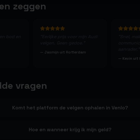
ten zeggen
een bod en
"
Eerlijke prijs voor mijn Audi
"
Snel, makk
velgen. Geen gedoe.
"
communica
aanrader.
"
—
Jasmijn uit Rotterdam
—
Kevin uit
lde vragen
Komt het platform de velgen ophalen in Venlo?
Hoe en wanneer krijg ik mijn geld?