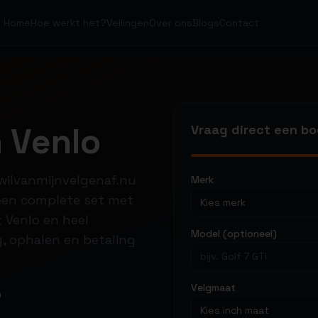
Home
Hoe werkt het?
Veilingen
Over ons
Blogs
Contact
 Venlo
Vraag direct een b
ikwilvanmijnvelgenaf.nu
Merk
, een complete set met
Kies merk
 Venlo en heel
Model (optioneel)
, ophalen en betaling
Velgmaat
m
Kies inch maat