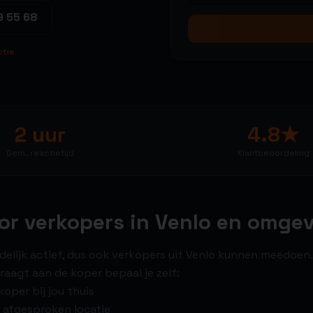
9 55 68
ctie
2 uur
4.8★
Gem. reactietijd
Klantbeoordeling
oor verkopers in Venlo en omge
ndelijk actief, dus ook verkopers uit Venlo kunnen meedoen.
raagt aan de koper bepaal je zelf:
oper bij jou thuis
 afgesproken locatie