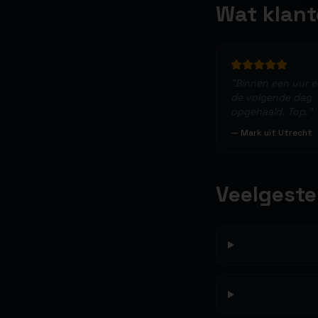
Wat klan
"
Binnen een uur 
de volgende dag
opgehaald. Top.
"
—
Mark uit Utrecht
Veelgeste