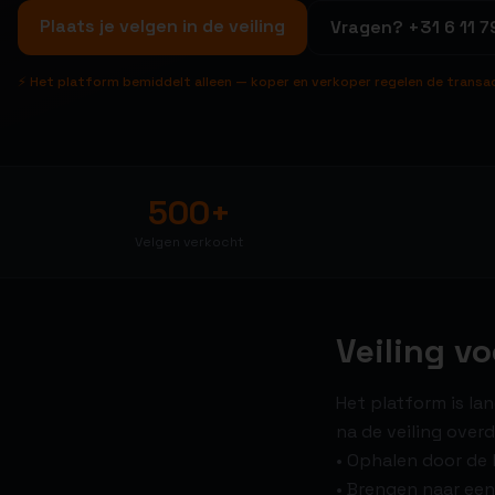
Plaats je velgen in de veiling
Vragen?
+31 6 11 7
⚡ Het platform bemiddelt alleen — koper en verkoper regelen de transa
500+
Velgen verkocht
Veiling v
Het platform is la
na de veiling overd
• Ophalen door de k
• Brengen naar een