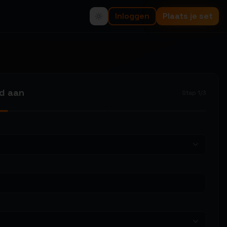
Inloggen
Plaats je set
od aan
Stap
1
/
3