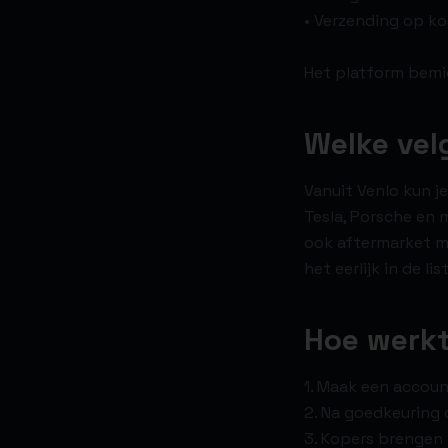
• Verzending op k
Het platform bemid
Welke vel
Vanuit Venlo kun je
Tesla, Porsche en 
ook aftermarket me
het eerlijk in de l
Hoe werkt
1. Maak een account
2. Na goedkeuring d
3. Kopers brengen 